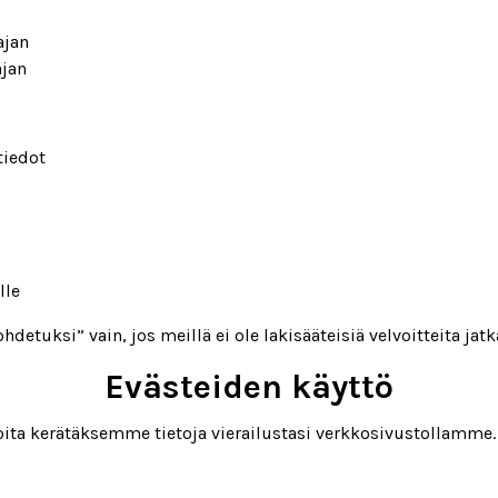
ajan
ajan
tiedot
lle
detuksi” vain, jos meillä ei ole lakisääteisiä velvoitteita jatka
Evästeiden käyttö
ta kerätäksemme tietoja vierailustasi verkkosivustollamme. Nä