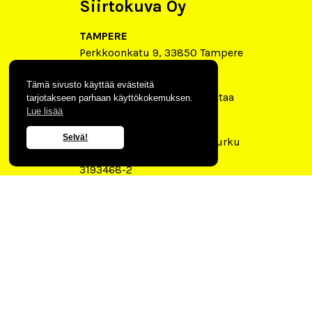
Siirtokuva Oy
TAMPERE
Perkkoonkatu 9, 33850 Tampere
VANTAA
Tämä sivusto käyttää evästeitä
Mestarintie 1 B11, 01730 Vantaa
tarjotakseen parhaan käyttökokemuksen.
Lue lisää
Turku
Selvä!
Gotlanninkatu 2 X, 20240 Turku
3193468-2
2026 © Siirtokuva Oy