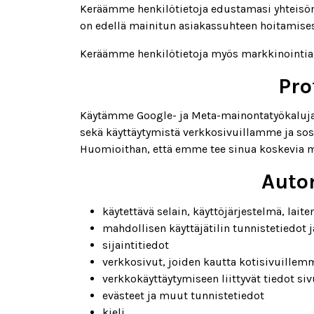
Keräämme henkilötietoja edustamasi yhteisön 
on edellä mainitun asiakassuhteen hoitamisest
Keräämme henkilötietoja myös markkinointia v
Pro
Käytämme Google- ja Meta-mainontatyökaluja (
sekä käyttäytymistä verkkosivuillamme ja so
Huomioithan, että emme tee sinua koskevia me
Autom
käytettävä selain, käyttöjärjestelmä, lai
mahdollisen käyttäjätilin tunnistetiedot j
sijaintitiedot
verkkosivut, joiden kautta kotisivuillemm
verkkokäyttäytymiseen liittyvät tiedot s
evästeet ja muut tunnistetiedot
kieli