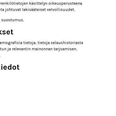
Henkilötietojen käsittelyn oikeusperusteena
a johtuvat lakisääteiset velvollisuudet.
in suostumus.
kset
grafisia tietoja, tietoja selaushistoriasta
un ja relevantin mainonnan tarjoamisen.
.
tiedot