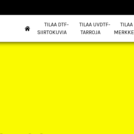
TILAA DTF-
TILAA UVDTF-
TILAA
SIIRTOKUVIA
TARROJA
MERKKE