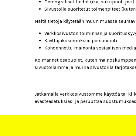
Demografiset tiedot (ikä, sukupuoli jne.)
Sivustolla suoritetut toimenpiteet (kuten k
Näitä tietoja käytetään muun muassa seuraavi
Verkkosivuston toiminnan ja suoritusky
Käyttäjäkokemuksen personointi
Kohdennettu mainonta sosiaalisen median
Kolmannet osapuolet, kuten mainoskumppanimm
sivustollamme ja muilla sivustoilla tarjotak
Jatkamalla verkkosivustomme käyttöä tai klikk
evästeasetuksiasi ja peruuttaa suostumuksesi