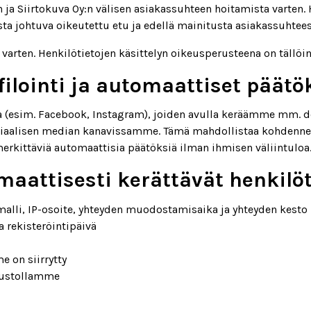
ja Siirtokuva Oy:n välisen asiakassuhteen hoitamista varten. 
a johtuva oikeutettu etu ja edellä mainitusta asiakassuhteest
arten. Henkilötietojen käsittelyn oikeusperusteena on tällö
filointi ja automaattiset päätö
esim. Facebook, Instagram), joiden avulla keräämme mm. demo
siaalisen median kanavissamme. Tämä mahdollistaa kohdennet
rkittäviä automaattisia päätöksiä ilman ihmisen väliintuloa
aattisesti kerättävät henkilö
temalli, IP-osoite, yhteyden muodostamisaika ja yhteyden kesto
a rekisteröintipäivä
e on siirrytty
ivustollamme