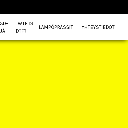
 3D-
WTF IS
LÄMPÖPRÄSSIT
YHTEYSTIEDOT
JÄ
DTF?