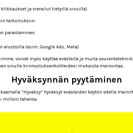
likkaukset ja vierailut tietyillä sivuilla)
in tarkoituksiin:
vyn parantaminen
 alustoilla (esim. Google Ads, Meta)
e, voivat myös käyttää evästeitä ja muita seurantatekniikoi
seen sinulle kiinnostuksenkohteidesi mukaista mainontaa.
Hyväksynnän pyytäminen
aamalla ”Hyväksy” hyväksyt evästeiden käytön edellä mainittui
 milloin tahansa.