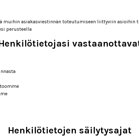
ä muihin asiakasviestinnän toteutumiseen liittyviin asioihin ti
si perusteella
Henkilötietojasi vastaanottava
innasta
npitoomme
omme
Henkilötietojen säilytysajat