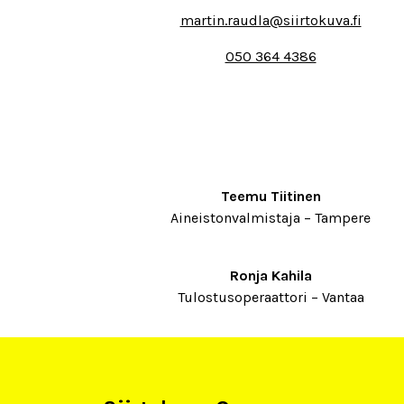
martin.raudla@siirtokuva.fi
050 364 4386
Teemu Tiitinen
Aineistonvalmistaja – Tampere
Ronja Kahila
Tulostusoperaattori – Vantaa