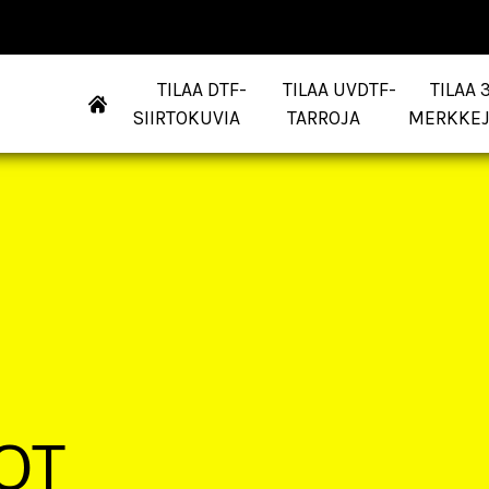
TILAA DTF-
TILAA UVDTF-
TILAA 
SIIRTOKUVIA
TARROJA
MERKKE
OT