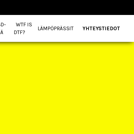
3D-
WTF IS
LÄMPÖPRÄSSIT
YHTEYSTIEDOT
JÄ
DTF?