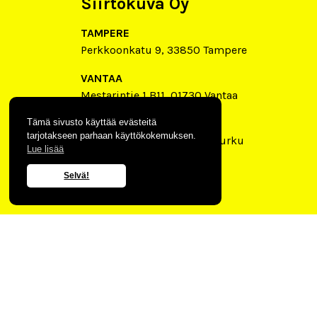
Siirtokuva Oy
TAMPERE
Perkkoonkatu 9, 33850 Tampere
VANTAA
Mestarintie 1 B11, 01730 Vantaa
Tämä sivusto käyttää evästeitä
Turku
tarjotakseen parhaan käyttökokemuksen.
Gotlanninkatu 2 X, 20240 Turku
Lue lisää
3193468-2
Selvä!
2026 © Siirtokuva Oy