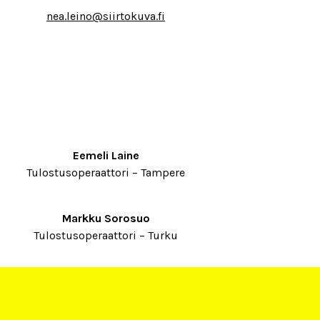
nea.leino@siirtokuva.fi
Eemeli Laine
Tulostusoperaattori – Tampere
Markku Sorosuo
Tulostusoperaattori – Turku