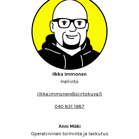
Ilkka Immonen
Hallinto
ilkka.immonen@siirtokuva.fi
040 831 1987
Anni Mäki
Operatiivinen toiminta ja laskutus